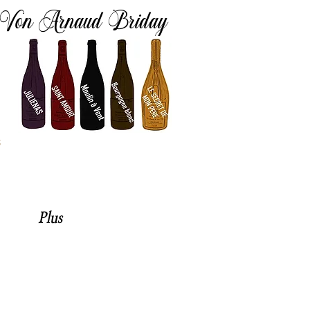
Von Arnaud Briday
d
s
Plus