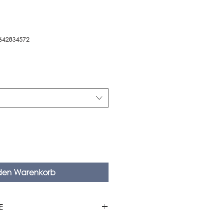
5642834572
 den Warenkorb
E