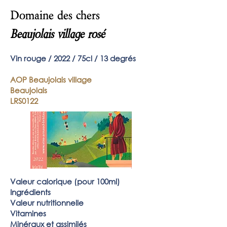
Domaine des chers
Beaujolais village rosé
Vin rouge / 2022
/ 75
cl / 13
degrés
AOP Beaujolais village
Beaujolais
LRS0122
Valeur
calorique (pour 100ml)
Ingrédients
Valeur nutritionnelle
Vitamines
Minéraux et assimilés