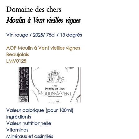
Domaine des chers
Moulin à Vent vieilles vig
nes
Vin roug
e / 2025
/ 75
cl / 13 degrés
AOP Moulin à Vent vieilles vignes
Beaujolais
LMV0125
Valeur
calorique (pour 100ml)
Ingrédients
Valeur nutritionnelle
Vitamines
Minéraux et assimilés