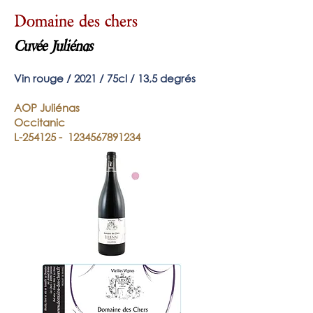
Domaine des chers
Cuvée Juliénas
Vin rouge / 2021
/ 75
cl / 13,5 degrés
AOP Juliénas
Occitanic
L-254125 - 1234567891234​