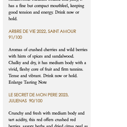
has a fine but compact mouthfeel, keeping
good tension and energy. Drink now or
hold.
ARBRE DE VIE 2022, SAINT AMOUR
91/100
Aromas of crushed cherries and wild berries
with hints of spices and sandalwood.
Chalky and dry, it has medium body with a
vivid, fleshy core of fruit and firm tannins.
Tense and vibrant. Drink now or hold.
Enlarge Tasting Note
LE SECRET DE MON PERE 2023,
JULIENAS 90/100
Crunchy and fresh with medium body and
tart acidity, this red offers crushed red
berries, savory herbs and dried citrus peel as