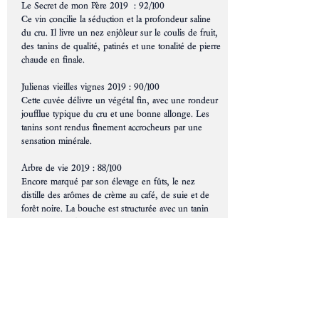
Le Secret de mon Père 2019 : 92/100
Ce vin concilie la séduction et la profondeur saline
du cru. Il livre un nez enjôleur sur le coulis de fruit,
des tanins de qualité, patinés et une tonalité de pierre
chaude en finale.
Julienas vieilles vignes 2019 : 90/100
Cette cuvée délivre un végétal fin, avec une rondeur
joufflue typique du cru et une bonne allonge. Les
tanins sont rendus finement accrocheurs par une
sensation minérale.
Arbre de vie 2019 : 88/100
Encore marqué par son élevage en fûts, le nez
distille des arômes de crème au café, de suie et de
forêt noire. La bouche est structurée avec un tanin
appuyé par le bois. Bonne longueur.
Parution Avril 2022 - La Revue du vin de France
- Morgon, Saint Amour et Juliénas verre au
poing