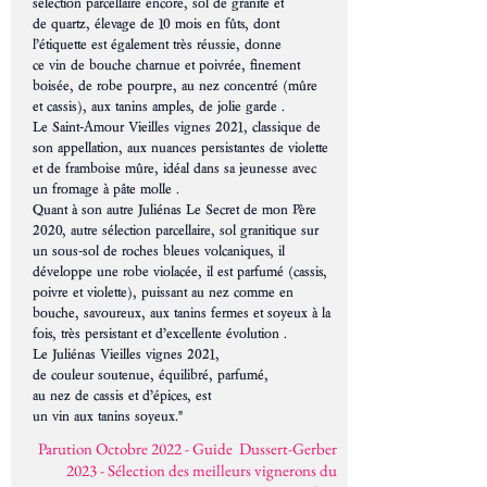
sélection parcellaire encore,
sol
de
granite
et
de
quartz
, élevage de 10 mois en
fûts
, dont
l’étiquette est également très réussie, donne
ce
vin
de bouche
charnue
et poivrée, finement
boisée, de
robe
pourpre
, au
nez
concentré (mûre
et
cassis
), aux
tanins
amples, de jolie
garde
.
Le
Saint-Amour
Vieilles
vignes
2021, classique de
son
appellation
, aux nuances persistantes de violette
et de
framboise
mûre, idéal dans sa jeunesse avec
un
fromage
à pâte molle .
Quant à son autre
Juliénas
Le Secret de mon Père
2020, autre sélection parcellaire,
sol
granitique sur
un sous-
sol
de roches bleues
volcaniques
, il
développe une
robe
violacée, il est parfumé (
cassis
,
poivre et violette), puissant au
nez
comme en
bouche, savoureux, aux
tanins
fermes
et
soyeux
à la
fois, très persistant et d’excellente évolution .
Le
Juliénas
Vieilles
vignes
2021,
de
couleur
soutenue, équilibré, parfumé,
au
nez
de
cassis
et d’épices, est
un
vin
aux
tanins
soyeux."
Parution Octobre 2022 - Guide Dussert-Gerber
2023 - Sélection des meilleurs vignerons du