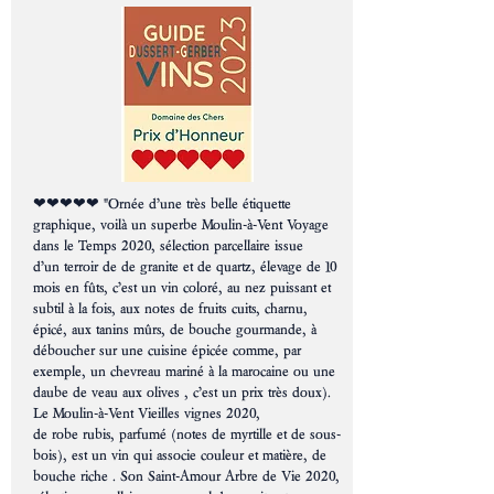
❤❤❤❤❤ "Ornée d’une très belle étiquette
graphique, voilà un superbe
Moulin-à-Vent
Voyage
dans le Temps 2020, sélection parcellaire issue
d’un
terroir
de de
granite
et de
quartz
, élevage de 10
mois en
fûts
, c’est un
vin
coloré, au
nez
puissant et
subtil à la fois, aux notes de
fruits
cuits
,
charnu
,
épicé, aux
tanins
mûrs, de bouche gourmande, à
déboucher sur une cuisine épicée comme, par
exemple, un chevreau mariné à la marocaine ou une
daube de veau aux olives , c’est un
prix
très
doux
).
Le
Moulin-à-Vent
Vieilles
vignes
2020,
de
robe
rubis
, parfumé (notes de myrtille et de sous-
bois), est un
vin
qui associe
couleur
et matière, de
bouche riche . Son
Saint-Amour
Arbre de Vie 2020,