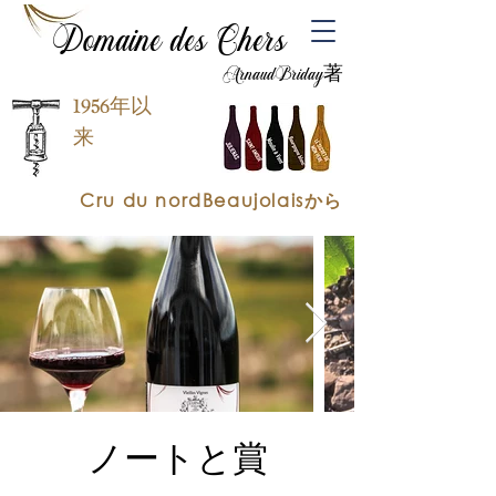
Domaine des Chers
ArnaudBriday著
1956年以
来
Cru du nordBeaujolaisから
ノートと賞