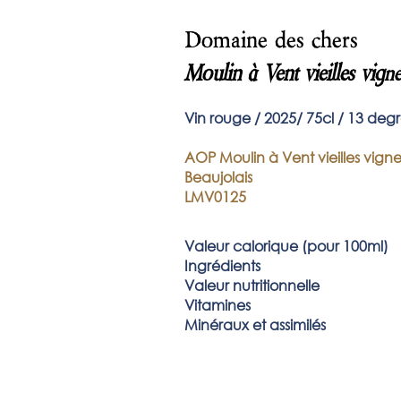
Domaine des chers
Moulin à Vent vieilles vig
ne
Vin roug
e / 2025
/ 75
cl / 13 deg
AOP Moulin à Vent vieilles vigne
Beaujolais
LMV0125
Valeur
calorique (pour 100ml)
Ingrédients
Valeur nutritionnelle
Vitamines
Minéraux et assimilés