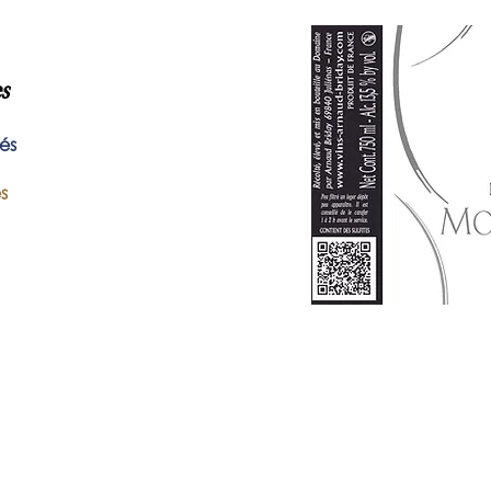
s
rés
s