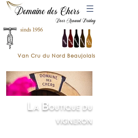
Domaine des Chers
Door Arnaud Briday
sinds 1956
Van Cru du Nord Beaujolais
L
B
A
OUTIQUE DU
VIGNERON