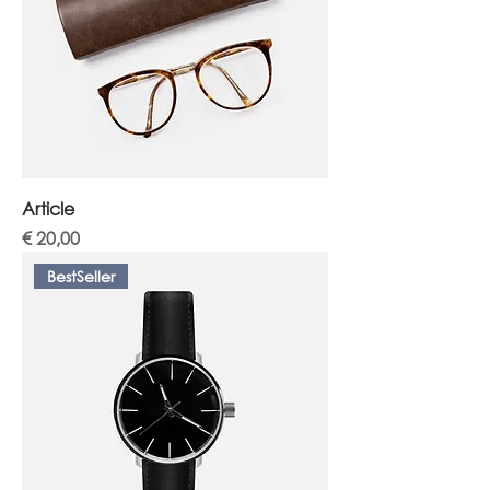
Article
Prijs
€ 20,00
BestSeller