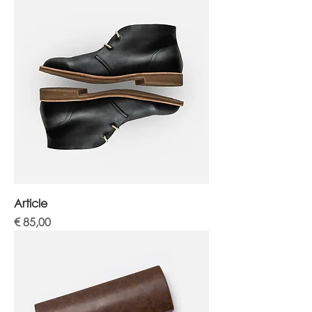
Article
Prijs
€ 85,00