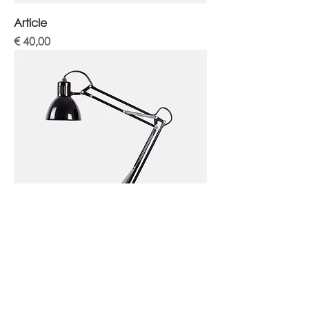
Article
Prijs
€ 40,00
Article
Prijs
€ 130,00